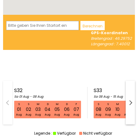
Berechnen
GPS-Koordinaten
Breitengrad : 46.29752
Längengrad : 7.40012
S32
S33
Sa 01 Aug - 08 Aug
Sa 08 Aug - 15 Aug
S
S
M
D
M
D
F
S
S
M
D
M
S32 Sa 01 Aug - 08 Aug
01
02
03
04
05
06
07
08
09
10
11
1
Aug
Aug
Aug
Aug
Aug
Aug
Aug
Aug
Aug
Aug
Aug
Au
Legende :
Verfügbar
Nicht verfügbar